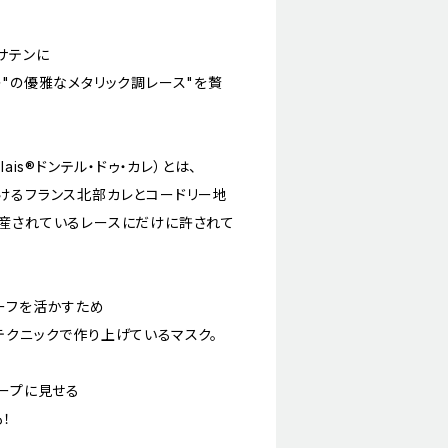
サテンに
"の優雅なメタリック調レース"を贅
alais®︎ドンテル・ドゥ・カレ）とは、
けるフランス北部カレとコードリー地
産されているレースにだけに許されて
ーフを活かすため
テクニックで作り上げているマスク。
ャープに見せる
！