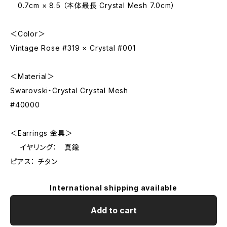
0.7cm × 8.5 （本体最長 Crystal Mesh 7.0cm）
＜Color＞
Vintage Rose #319 × Crystal #001
＜Material＞
Swarovski・Crystal Crystal Mesh
#40000
＜Earrings 金具＞
イヤリング： 真鍮
ピアス： チタン
International shipping available
Add to cart